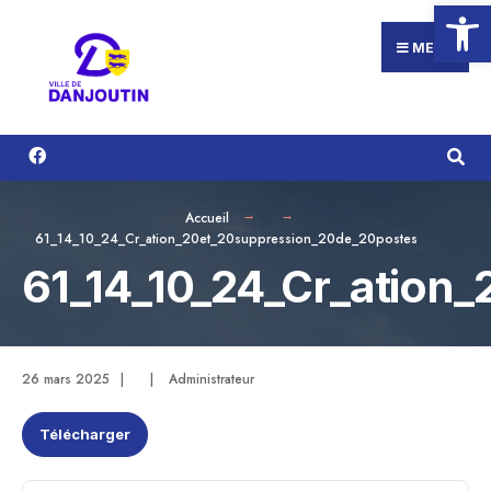
Ouvrir la
Search
Aller
for:
au
MENU
contenu
Accueil
61_14_10_24_Cr_ation_20et_20suppression_20de_20postes
61_14_10_24_Cr_ation
26 mars 2025
|
|
Administrateur
Télécharger