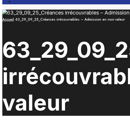
Open
Search
Window
Accueil
63_29_09_25_Créances irrécouvrables – Admission en non-valeur
63_29_09_2
irrécouvrab
valeur