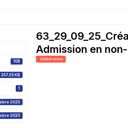
63_29_09_25_Créan
Admission en non-
Délibérations
108
357.25 KB
1
tobre 2025
tobre 2025