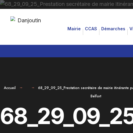
for:
Aller
au
Mairie
CCAS
Démarches
V
contenu
Accueil
68_29_09_25_Prestation secrétaire de mairie itinérante p
Belfort
68_29_09_25