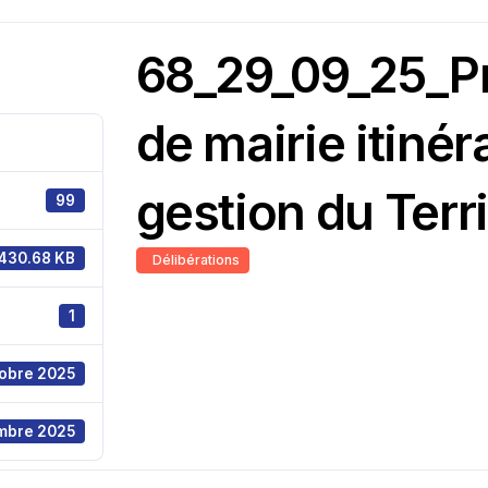
68_29_09_25_Pr
de mairie itinér
gestion du Terri
99
430.68 KB
Délibérations
1
tobre 2025
mbre 2025