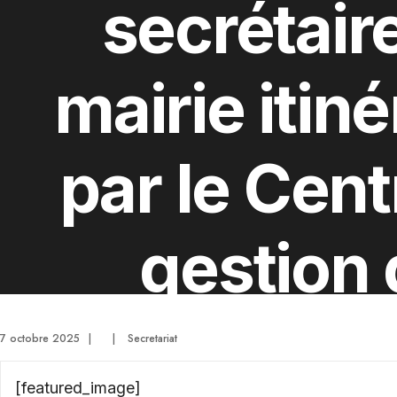
secrétair
mairie itin
par le Cent
gestion
Territoire de
7 octobre 2025
|
|
Secretariat
[featured_image]