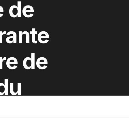
e de
érante
re de
 du
 Belfort