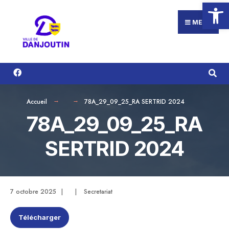
Ouvrir la
Search
Aller
for:
au
MENU
contenu
Accueil
78A_29_09_25_RA SERTRID 2024
78A_29_09_25_RA
SERTRID 2024
7 octobre 2025
|
|
Secretariat
Télécharger