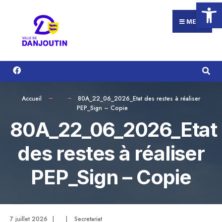
Ouvrir la
Search
Aller
for:
au
MENU
contenu
Accueil
80A_22_06_2026_Etat des restes à réaliser
PEP_Sign – Copie
80A_22_06_2026_Etat
des restes à réaliser
PEP_Sign – Copie
7 juillet 2026
|
|
Secretariat