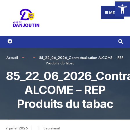
Ouvrir la
Search
Aller
for:
au
MENU
contenu
Accueil
85_22_06_2026_Contractualisation ALCOME – REP
Produits du tabac
85_22_06_2026_Contra
ALCOME – REP
Produits du tabac
7 juillet 2026
|
|
Secretariat