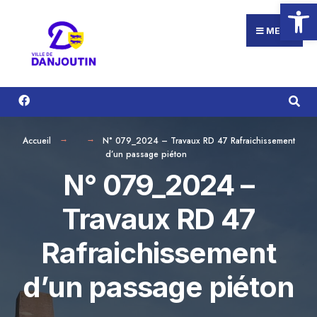
Ouvrir la
Search
Aller
for:
au
MENU
contenu
Accueil
N° 079_2024 – Travaux RD 47 Rafraichissement
d’un passage piéton
N° 079_2024 –
Travaux RD 47
Rafraichissement
d’un passage piéton