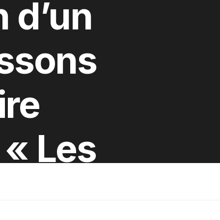
n d’un
issons
ire
 « Les
illes »