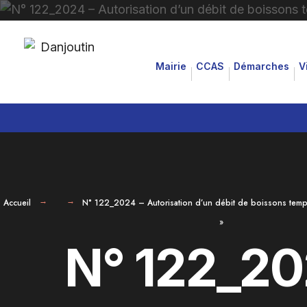
for:
Aller
au
Mairie
CCAS
Démarches
V
contenu
Accueil
N° 122_2024 – Autorisation d’un débit de boissons tempor
»
N° 122_20