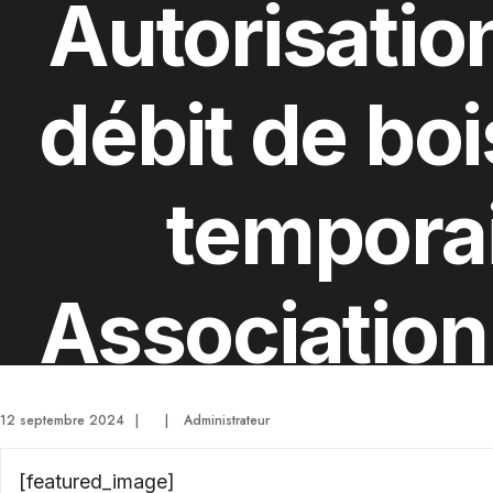
Autorisatio
débit de bo
tempora
Association
Petites Cana
12 septembre 2024
|
|
Administrateur
[featured_image]