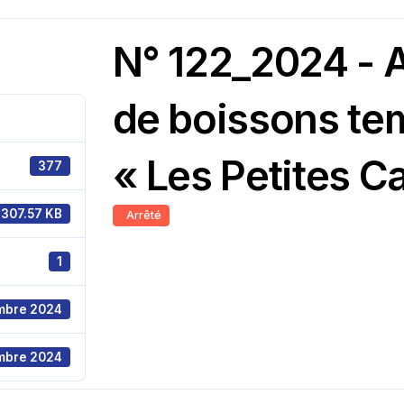
N° 122_2024 - A
de boissons te
« Les Petites Ca
377
307.57 KB
Arrêté
1
mbre 2024
mbre 2024