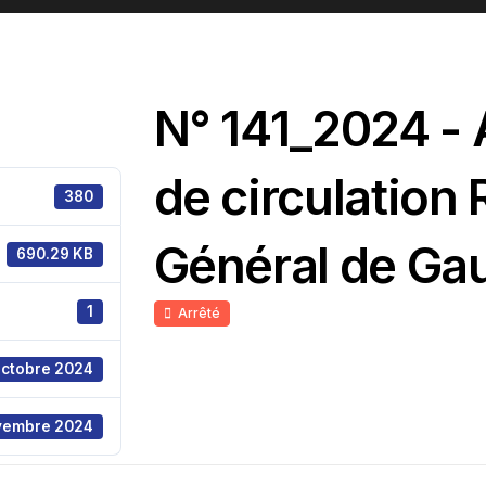
N° 141_2024 - 
de circulation
380
Général de Gau
690.29 KB
1
Arrêté
octobre 2024
vembre 2024