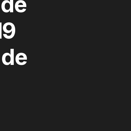
 de
19
 de