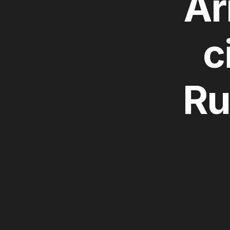
Ar
c
Ru