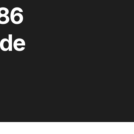
086
 de