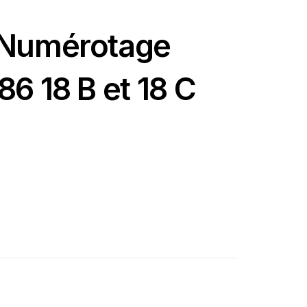
 Numérotage
6 18 B et 18 C