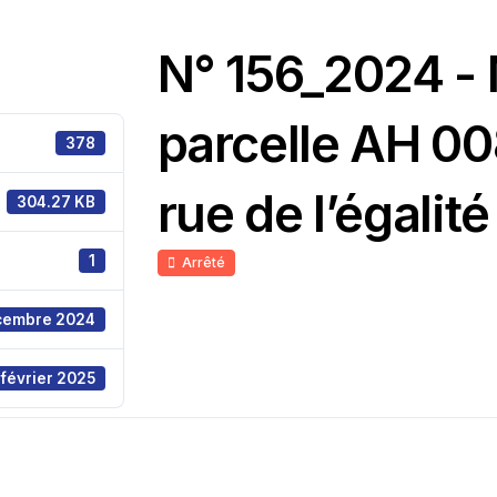
N° 156_2024 -
parcelle AH 008
378
rue de l’égalité
304.27 KB
1
Arrêté
cembre 2024
 février 2025