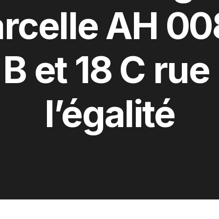
rcelle AH 0
 B et 18 C rue
l’égalité