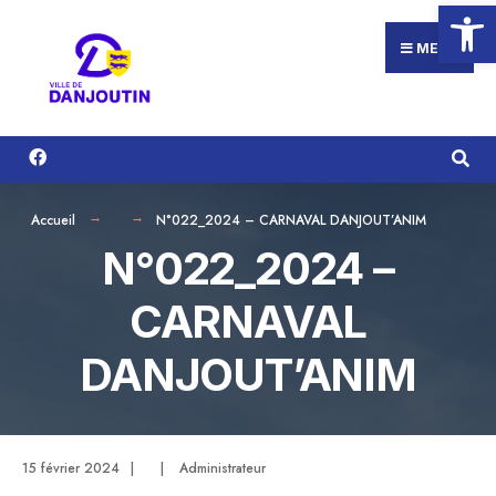
Ouvrir la
Search
Aller
for:
au
MENU
contenu
Accueil
N°022_2024 – CARNAVAL DANJOUT’ANIM
N°022_2024 –
CARNAVAL
DANJOUT’ANIM
15 février 2024
|
|
Administrateur