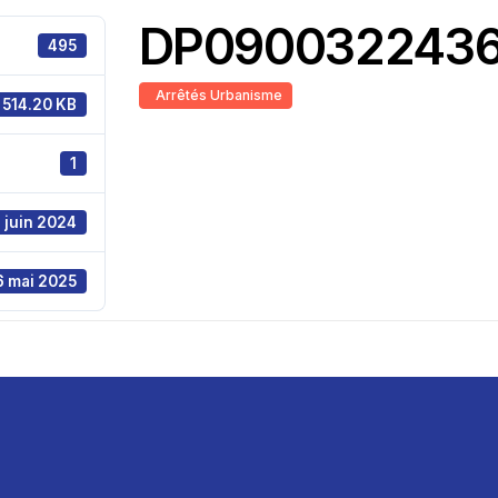
DP090032243
495
Arrêtés Urbanisme
514.20 KB
1
 juin 2024
6 mai 2025