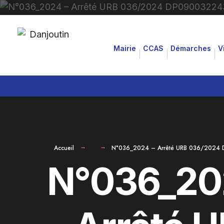
for:
Aller
au
Mairie
CCAS
Démarches
V
contenu
Accueil
N°036_2024 – Arrêté URB 036/2024
N°036_20