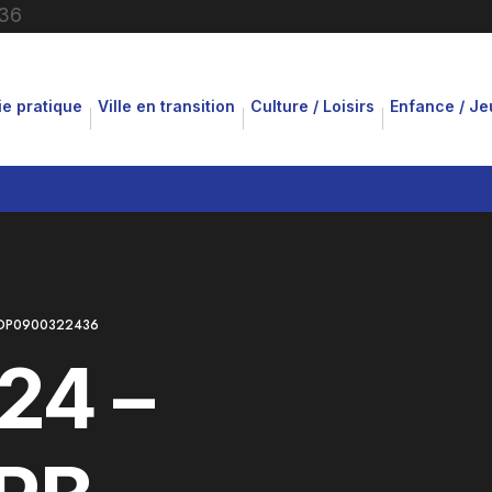
ie pratique
Ville en transition
Culture / Loisirs
Enfance / J
 DP0900322436
24 –