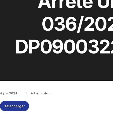
Arrêté 
036/20
DP090032
4 juin 2024
|
|
Administrateur
Télécharger