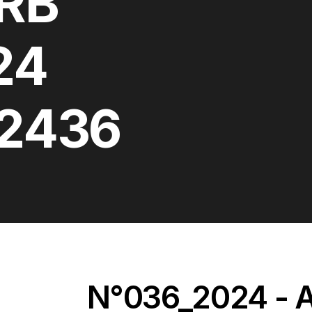
URB
24
2436
N°036_2024 - 