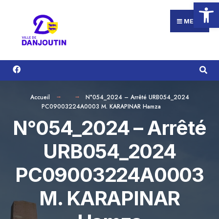
Ouvrir la
Search
Aller
for:
au
MENU
contenu
Accueil
N°054_2024 – Arrêté URB054_2024
PC09003224A0003 M. KARAPINAR Hamza
N°054_2024 – Arrêté
URB054_2024
PC09003224A0003
M. KARAPINAR