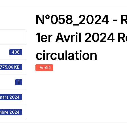
N°058_2024 - 
1er Avril 2024 
circulation
406
775.06 KB
Arrêté
1
 mars 2024
mbre 2024