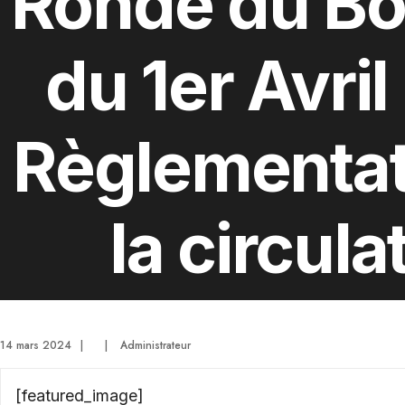
Ronde du B
du 1er Avri
Règlementat
la circula
14 mars 2024
|
|
Administrateur
[featured_image]