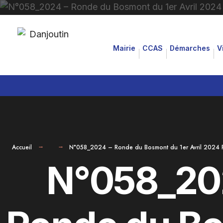
for:
Aller
au
Mairie
CCAS
Démarches
V
contenu
Accueil
N°058_2024 – Ronde du Bosmont du 1er Avril 2024 Règ
N°058_20