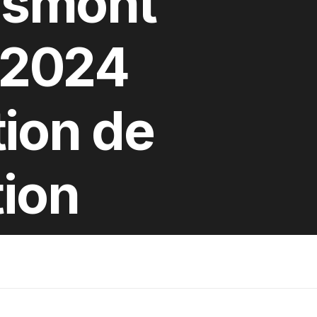
osmont
l 2024
ion de
tion