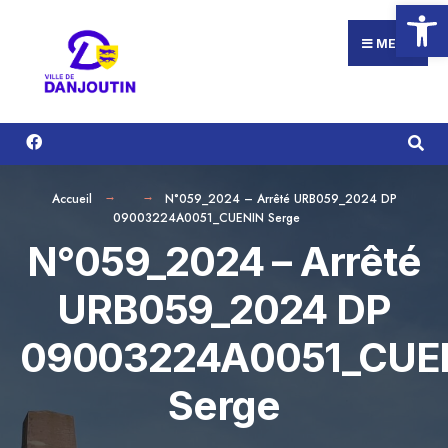
Ouvrir la
Search
Aller
for:
au
MENU
contenu
Accueil
N°059_2024 – Arrêté URB059_2024 DP
09003224A0051_CUENIN Serge
N°059_2024 – Arrêté
URB059_2024 DP
09003224A0051_CUE
Serge