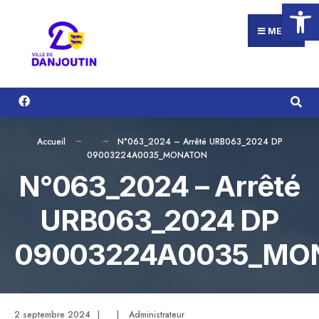
Ouvrir la
Search
Aller
for:
au
MENU
contenu
Accueil
N°063_2024 – Arrêté URB063_2024 DP
09003224A0035_MONATON
N°063_2024 – Arrêté
URB063_2024 DP
09003224A0035_MO
2 septembre 2024
|
|
Administrateur