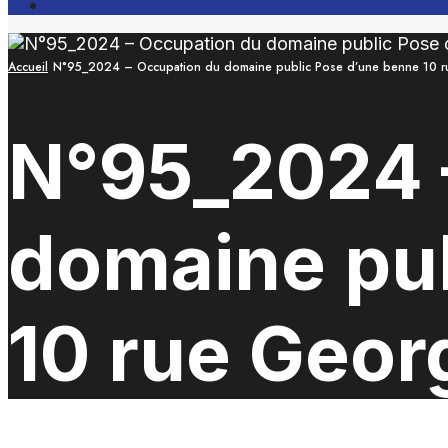
Open
Search
Window
Accueil
N°95_2024 – Occupation du domaine public Pose d’une benne 10 
N°95_2024 
domaine pub
10 rue Geo