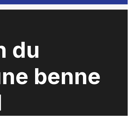
n du
une benne
l