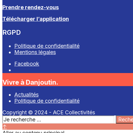
Prendre rendez-vous
Télécharger l’application
RGPD
Politique de confidentialité
Mentions légales
Facebook
Open
Search
Vivre à Danjoutin.
Window
Actualités
Politique de confidentialité
Copyright © 2024 - ACE Collectivités
Search
Reche
for:
Close
↑
Search
Aller au contenu principal