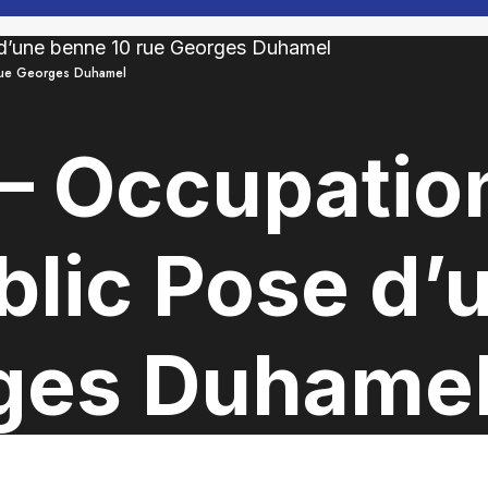
rue Georges Duhamel
– Occupatio
lic Pose d’
rges Duhame