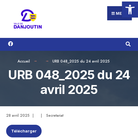
Ouvrir la
Search
Aller
for:
au
MENU
contenu
Accueil
URB 048_2025 du 24 avril 2025
URB 048_2025 du 24
avril 2025
28 avril 2025
|
|
Secretariat
Télécharger