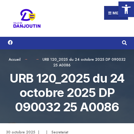
Ouvrir la
Search
Aller
for:
au
MENU
contenu
Accueil
URB 120_2025 du 24 octobre 2025 DP 090032
25 A0086
URB 120_2025 du 24
octobre 2025 DP
090032 25 A0086
30 octobre 2025
|
|
Secretariat