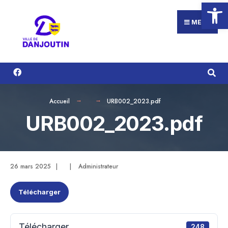
Ouvrir la
Search
Aller
for:
au
MENU
contenu
Accueil
URB002_2023.pdf
URB002_2023.pdf
26 mars 2025
|
|
Administrateur
Télécharger
Télécharger
248