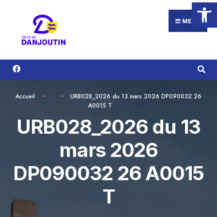
Ouvrir la
Search
Aller
for:
au
MENU
contenu
Accueil
URB028_2026 du 13 mars 2026 DP090032 26
A0015 T
URB028_2026 du 13
mars 2026
DP090032 26 A0015
T