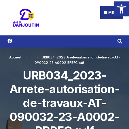
Ouvrir la
Search
Aller
for:
au
MENU
contenu
Accueil
URB034_2023-Arrete-autorisation-de-travaux-AT-
090032-23-A0002-BPBFC.pdf
URB034_2023-
Arrete-autorisation-
de-travaux-AT-
090032-23-A0002-