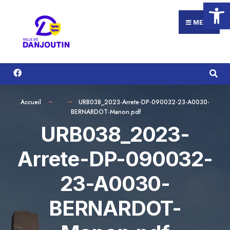
Ouvrir la
Search
Aller
for:
au
MENU
contenu
Accueil
URB038_2023-Arrete-DP-090032-23-A0030-
BERNARDOT-Manon.pdf
URB038_2023-
Arrete-DP-090032-
23-A0030-
BERNARDOT-