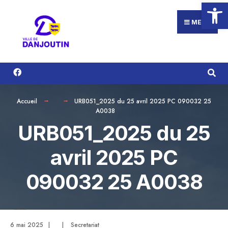
Ouvrir la
Search
Aller
for:
au
MENU
contenu
Accueil
URB051_2025 du 25 avril 2025 PC 090032 25
A0038
URB051_2025 du 25
avril 2025 PC
090032 25 A0038
6 mai 2025
|
|
Secretariat