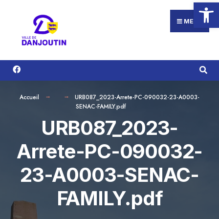
Ouvrir la
Search
Aller
for:
au
MENU
contenu
Accueil
URB087_2023-Arrete-PC-090032-23-A0003-
SENAC-FAMILY.pdf
URB087_2023-
Arrete-PC-090032-
23-A0003-SENAC-
FAMILY.pdf