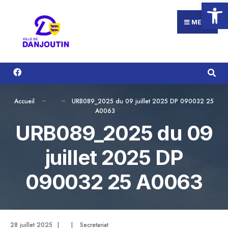
Ouvrir la
Search
Aller
for:
au
MENU
contenu
Accueil
URB089_2025 du 09 juillet 2025 DP 090032 25
A0063
URB089_2025 du 09
juillet 2025 DP
090032 25 A0063
28 juillet 2025
|
|
Secretariat