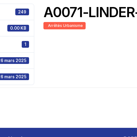
A0071-LINDER-
249
Arrêtés Urbanisme
0.00 KB
1
26 mars 2025
26 mars 2025