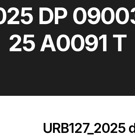
025 DP 0900
25 A0091 T
URB127_2025 