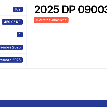
2025 DP 09003
102
Arrêtés Urbanisme
459.95 KB
1
vembre 2025
vembre 2025