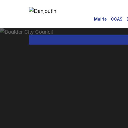
for:
Aller
au
Mairie
CCAS
contenu