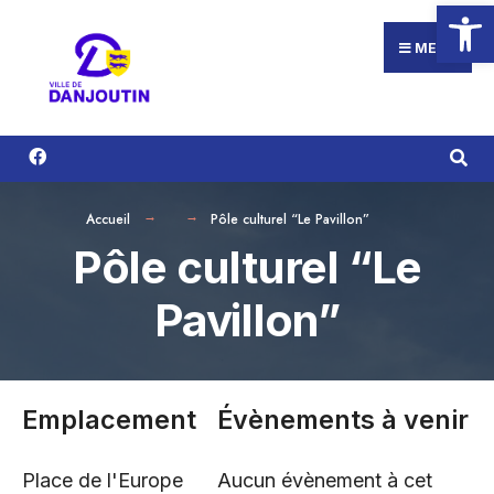
Ouvrir la
Search
Aller
for:
au
MENU
contenu
Accueil
Pôle culturel “Le Pavillon”
Pôle culturel “Le
Pavillon”
Emplacement
Évènements à venir
Place de l'Europe
Aucun évènement à cet