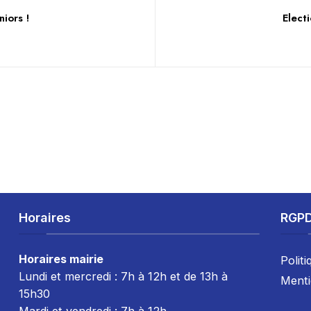
niors !
Elect
Horaires
RGP
Horaires mairie
Politi
Lundi et mercredi : 7h à 12h et de 13h à
Menti
15h30
Mardi et vendredi : 7
h à 12h