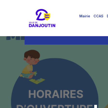
for:
Aller
au
Mairie
CCAS
contenu