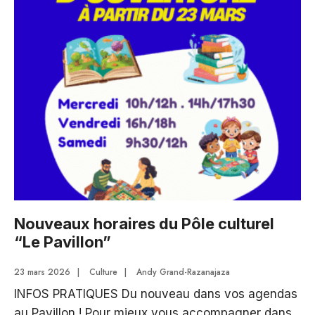
de
la
médiathèque
cette
semaine
Nouveaux horaires du Pôle culturel
“Le Pavillon”
23 mars 2026
|
Culture
|
Andy Grand-Razanajaza
INFOS PRATIQUES Du nouveau dans vos agendas
au Pavillon ! Pour mieux vous accompagner dans