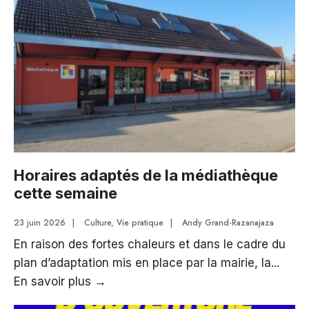
culturel
Le
Pavillon
Horaires adaptés de la médiathèque
cette semaine
23 juin 2026
|
Culture
,
Vie pratique
|
Andy Grand-Razanajaza
En raison des fortes chaleurs et dans le cadre du
plan d’adaptation mis en place par la mairie, la
...
Horaires
En savoir plus
→
adaptés