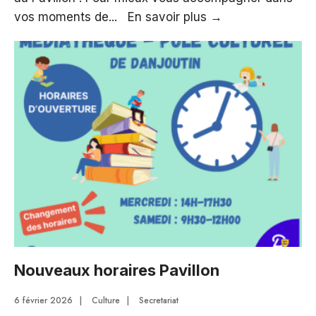
Nouveaux
vos moments de
...
En savoir plus
→
horaires
du
Pôle
culturel
“Le
Pavillon”
Nouveaux horaires Pavillon
6 février 2026
|
Culture
|
Secretariat