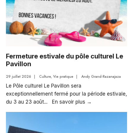
Fermeture estivale du pôle culturel Le
Pavillon
29 juillet 2026
|
Culture
,
Vie pratique
|
Andy Grand-Razanajaza
Le Pôle culturel Le Pavillon sera
exceptionnellement fermé pour la période estivale,
Fermeture
du 3 au 23 août
...
En savoir plus
→
estivale
du
pôle