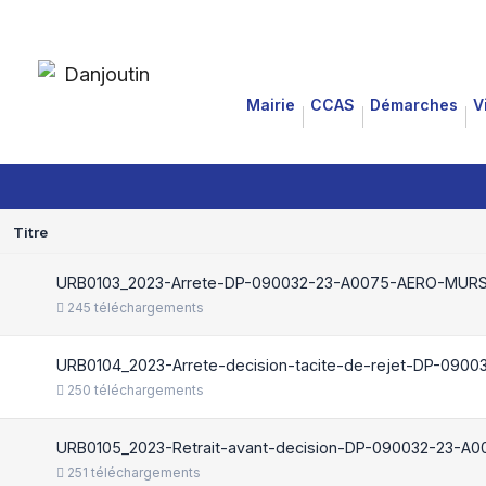
for:
Aller
Archive arrêtés
au
Mairie
CCAS
Démarches
V
contenu
Arrêtés 2022 / 2023 / 2024
Titre
URB0103_2023-Arrete-DP-090032-23-A0075-AERO-MURS
245 téléchargements
URB0104_2023-Arrete-decision-tacite-de-rejet-DP-090
250 téléchargements
URB0105_2023-Retrait-avant-decision-DP-090032-23-A00
251 téléchargements