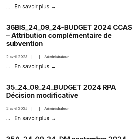
36_24_09_24_BUDGET
...
En savoir plus
→
2024
RPA
36BIS_24_09_24-BUDGET 2024 CCAS
–
– Attribution complémentaire de
Attribution
subvention
complémentaire
de
2 avril 2025
|
|
Administrateur
subvention
36BIS_24_09_24-
...
En savoir plus
→
BUDGET
2024
35_24_09_24_BUDGET 2024 RPA
CCAS
Décision modificative
–
Attribution
2 avril 2025
|
|
Administrateur
complémentaire
35_24_09_24_BUDGET
...
En savoir plus
→
de
2024
subvention
RPA