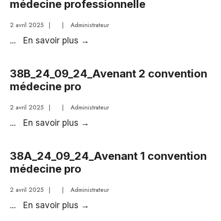
médecine professionnelle
de
Noël
2 avril 2025
|
|
Administrateur
2024
38_24_09_24_Avenants
...
En savoir plus
→
convention
médecine
38B_24_09_24_Avenant 2 convention
professionnelle
médecine pro
2 avril 2025
|
|
Administrateur
38B_24_09_24_Avenant
...
En savoir plus
→
2
convention
38A_24_09_24_Avenant 1 convention
médecine
médecine pro
pro
2 avril 2025
|
|
Administrateur
38A_24_09_24_Avenant
...
En savoir plus
→
1