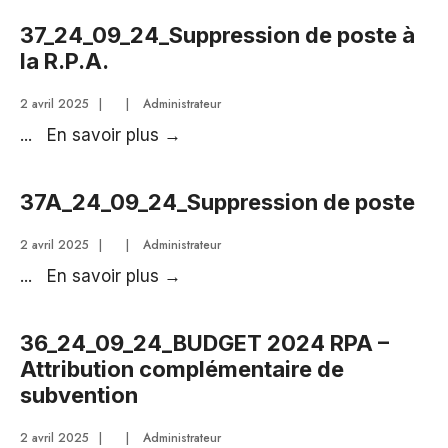
convention
37_24_09_24_Suppression de poste à
médecine
la R.P.A.
pro
2 avril 2025
|
|
Administrateur
37_24_09_24_Suppression
...
En savoir plus
→
de
poste
37A_24_09_24_Suppression de poste
à
la
2 avril 2025
|
|
Administrateur
R.P.A.
37A_24_09_24_Suppression
...
En savoir plus
→
de
poste
36_24_09_24_BUDGET 2024 RPA –
Attribution complémentaire de
subvention
2 avril 2025
|
|
Administrateur