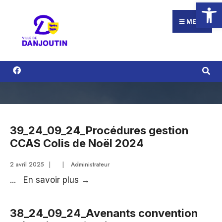
Ouvrir la
Search
Aller
for:
au
MENU
contenu
39_24_09_24_Procédures gestion
CCAS Colis de Noël 2024
2 avril 2025
|
|
Administrateur
39_24_09_24_Procédures
...
En savoir plus
→
gestion
CCAS
38_24_09_24_Avenants convention
Colis