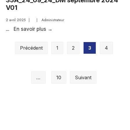
35A_24_09_24_DM septembre 2024
Décision
V01
modificative
2 avril 2025
|
|
Administrateur
35A_24_09_24_DM
...
En savoir plus
→
septembre
Pagination
2024
Précédent
1
2
3
4
des
V01
publications
…
10
Suivant