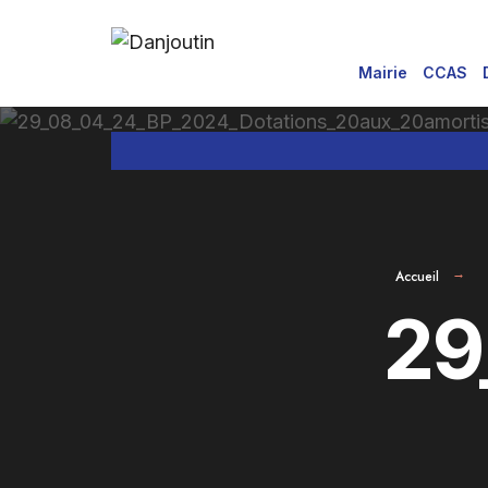
for:
Aller
au
Mairie
CCAS
contenu
Accueil
29