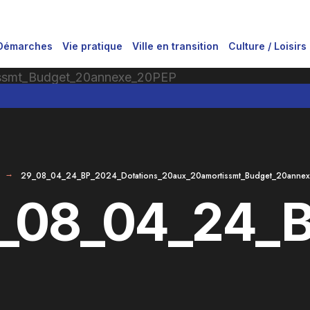
Démarches
Vie pratique
Ville en transition
Culture / Loisirs
29_08_04_24_BP_2024_Dotations_20aux_20amortissmt_Budget_20anne
_08_04_24_B