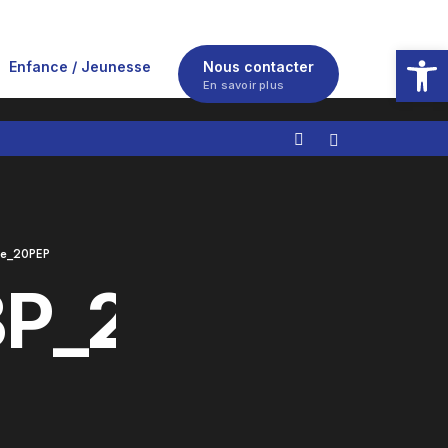
Ouvrir la
Enfance / Jeunesse
Nous contacter
En savoir plus
xe_20PEP
P_2024_Dota