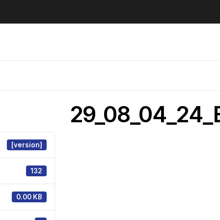
29_08_04_24_
[version]
132
0.00 KB