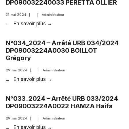
DP090032240033 PERETTA OLLIER
036/2024
DP0900322436
31 mai 2024
|
|
Administrateur
N°035_2024
...
En savoir plus
→
–
Arrêté
N°034_2024 – Arrêté URB 034/2024
URB
DP09003224A0030 BOILLOT
035_2024
Grégory
DP090032240033
PERETTA
29 mai 2024
|
|
Administrateur
OLLIER
N°034_2024
...
En savoir plus
→
–
Arrêté
N°033_2024 – Arrêté URB 033/2024
URB
DP09003224A0022 HAMZA Haifa
034/2024
DP09003224A0030
29 mai 2024
|
|
Administrateur
BOILLOT
N°033_2024
...
En savoir plus
→