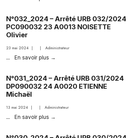
Grégory
–
Arrêté
N°032_2024 – Arrêté URB 032/2024
URB
PC090032 23 A0013 NOISETTE
033/2024
Olivier
DP09003224A0022
HAMZA
23 mai 2024
|
|
Administrateur
Haifa
N°032_2024
...
En savoir plus
→
–
Arrêté
N°031_2024 – Arrêté URB 031/2024
URB
DP090032 24 A0020 ETIENNE
032/2024
Michaël
PC090032
23
13 mai 2024
|
|
Administrateur
A0013
N°031_2024
...
En savoir plus
→
NOISETTE
–
Olivier
Arrêté
N°030_2024 – Arrêté URB 030/2024