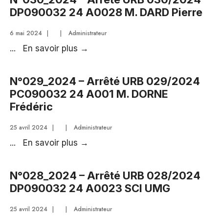
URB
DP090032 24 A0028 M. DARD Pierre
031/2024
DP090032
6 mai 2024
|
|
Administrateur
24
N°030_2024
...
En savoir plus
→
A0020
–
ETIENNE
Arrêté
N°029_2024 – Arrêté URB 029/2024
Michaël
URB
PC090032 24 A001 M. DORNE
030/2024
Frédéric
DP090032
24
25 avril 2024
|
|
Administrateur
A0028
N°029_2024
...
En savoir plus
→
M.
–
DARD
Arrêté
N°028_2024 – Arrêté URB 028/2024
Pierre
URB
DP090032 24 A0023 SCI UMG
029/2024
PC090032
25 avril 2024
|
|
Administrateur