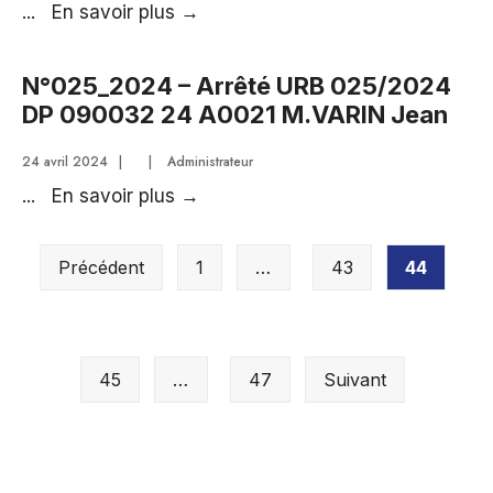
24
N°028_2024
...
En savoir plus
→
A001
–
M.
Arrêté
N°025_2024 – Arrêté URB 025/2024
DORNE
URB
DP 090032 24 A0021 M.VARIN Jean
Frédéric
028/2024
DP090032
24 avril 2024
|
|
Administrateur
24
N°025_2024
...
En savoir plus
→
A0023
–
Pagination
SCI
Arrêté
Précédent
1
…
43
44
des
UMG
URB
publications
025/2024
DP
090032
45
…
47
Suivant
24
A0021
M.VARIN
Jean