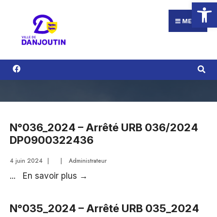
Ouvrir la
Search
Aller
for:
au
MENU
contenu
N°036_2024 – Arrêté URB 036/2024
DP0900322436
4 juin 2024
|
|
Administrateur
N°036_2024
...
En savoir plus
→
–
Arrêté
N°035_2024 – Arrêté URB 035_2024
URB